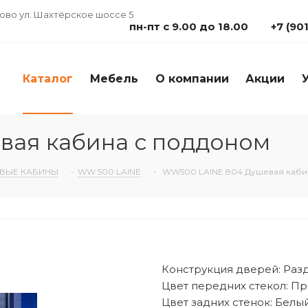
дово ул. Шахтёрское шоссе 5
пн-пт с 9.00 до 18.00
+7 (90
Каталог
Мебель
О компании
Акции
ая кабина с поддоном
ВЫЕ КАБИНЫ
-
WW 500 LAINE
-
WW500 LAINE 804 Душевая каби
Конструкция дверей: Ра
Цвет передних стекол: П
Цвет задних стенок: Белы