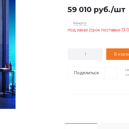
Гидромассаж: Да
59 010
руб.
/шт
...
Много
под заказ (срок поставки 13.
В корз
Ц
Поделиться
о