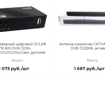
 эфирный цифровой ZOLAN
Антенна комнатная СИГНА
ZN 805 DVB-T2/Wi-
DVB-T2/ДМВ, актив
/MEGOGO/YouTube, дисплей
Много
Много
1 075
руб.
/шт
1 687
руб.
/шт