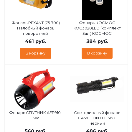
Фонарь REXANT (75-700)
Фонарь КОСМОС
Налобный фонарь
KOC3020LED (комплект
поворотный
3шт) КОСМОС
KOC3020LED (комплект
461
руб.
384
руб.
3шт)
В корзину
В корзину
Фонарь СПУТНИК AFP910-
Cветодиодный фонарь
3W
CAMELION LED51531
черный
560
руб.
486
руб.