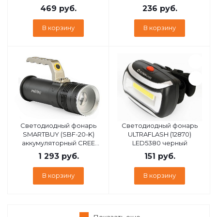
х ААА
фонарь черный
469
руб.
236
руб.
В корзину
В корзину
Cветодиодный фонарь
Светодиодный фонарь
SMARTBUY (SBF-20-K)
ULTRAFLASH (12870)
аккумуляторный CREE
LED5380 черный
XML
1 293
руб.
151
руб.
В корзину
В корзину