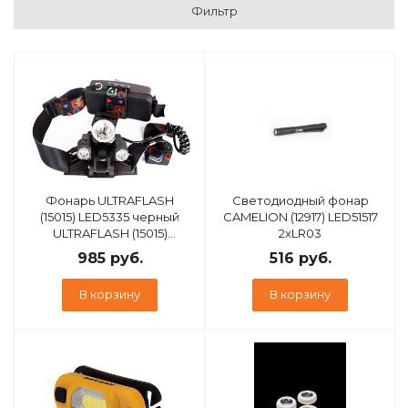
Фильтр
Фонарь ULTRAFLASH
Cветодиодный фонар
(15015) LED5335 черный
CAMELION (12917) LED51517
ULTRAFLASH (15015)
2хLR03
LED5335 черный
985
руб.
516
руб.
В корзину
В корзину