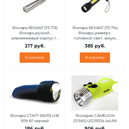
Фонарь REXANT (75-713)
Фонарь REXANT (75-714)
Фонарь ручной,
Фонарь универс.
алюминиевый корпус 1 х
головной свет, аккум,
АА
алюм
217
руб.
385
руб.
В корзину
В корзину
Фонарь СТАРТ (16015) LHE
Фонарик CAMELION
509-B1 черный
(13360) LED51534 4хLR6
186
руб.
906
руб.