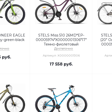
IONEER EAGLE
STELS Miss 510 26MD*EP-
STELS
ay-green-black
00005974*X0000001306*17"
(20" О
Темно-фиолетовый
0000
точно
Достаточно
Артикул: X0000001306
Арт
3
руб.
17 558
руб.