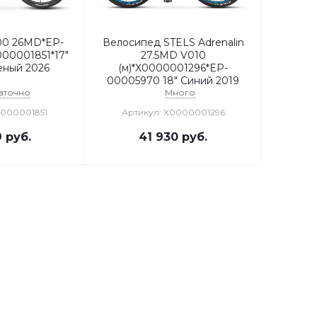
00 26MD*EP-
Велосипед STELS Adrenalin
00001851*17"
27.5MD V010
еный 2026
(м)*X0000001296*EP-
00005970 18" Синий 2019
аточно
Много
0000001851
Артикул: X0000001296
9
руб.
41 930
руб.