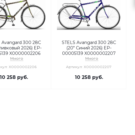
 Avangard 300 28C
STELS Avangard 300 28C
ливковый 2026) EP-
(20" Синий 2026) EP-
5139 X0000002206
00005139 X0000002207
Много
Много
икул: X0000002206
Артикул: X0000002207
10 258
руб.
10 258
руб.