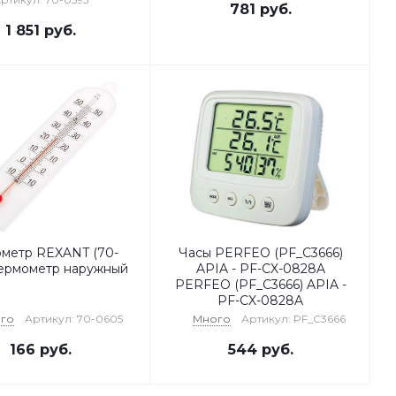
781
руб.
1 851
руб.
метр REXANT (70-
Часы PERFEO (PF_C3666)
термометр наружный
APIA - PF-CX-0828A
PERFEO (PF_C3666) APIA -
PF-CX-0828A
го
Артикул: 70-0605
Много
Артикул: PF_C3666
166
руб.
544
руб.