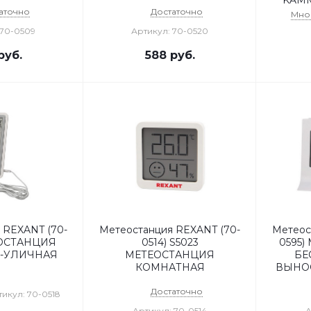
KAMM
аточно
Достаточно
Мно
 70-0509
Артикул: 70-0520
руб.
588
руб.
 REXANT (70-
Метеостанция REXANT (70-
Метеос
ЕОСТАНЦИЯ
0514) S5023
0595)
-УЛИЧНАЯ
МЕТЕОСТАНЦИЯ
БЕ
КОМНАТНАЯ
ВЫНО
Достаточно
икул: 70-0518
Артикул: 70-0514
А