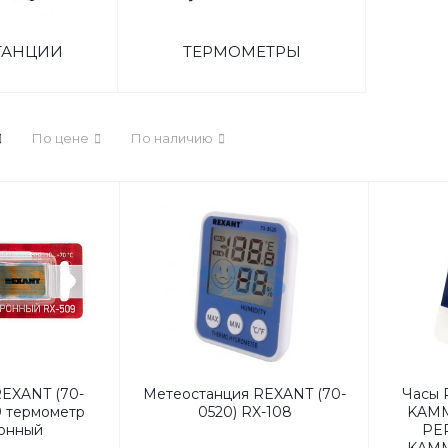
ТАНЦИИ
ТЕРМОМЕТРЫ
По цене
По наличию
EXANT (70-
Метеостанция REXANT (70-
Часы 
9 термометр
0520) RX-108
KAMM
онный
PER