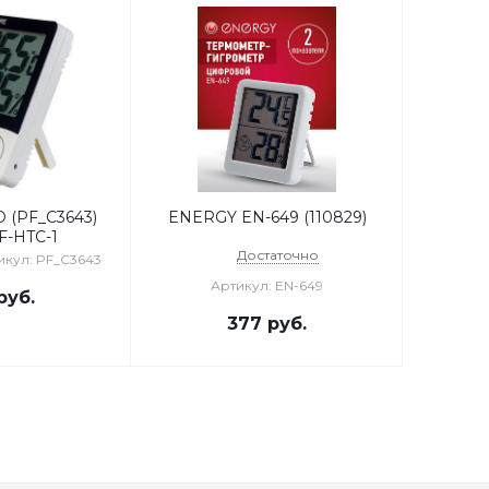
 (PF_C3643)
ENERGY EN-649 (110829)
F-HTC-1
Достаточно
икул: PF_C3643
Артикул: EN-649
руб.
377
руб.