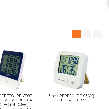
PERFEO (PF_C3661)
Часы PERFEO (PF_C3665)
URI - PF-CX-260A
IZEL - PF-E0828
FEO (PF_C3661)