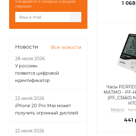
Узнавайте о скидках и акциях
1 068
первым
Новости
Все новости
28 июля 2026
У россиян
появится цифровой
идентификатор
Часы PERFEO
MATMO - PF-H
(PF_C3660) 
22 июля 2026
HTC
iPhone 20 Pro Max может
Много
Арт
получить огромный дисплей
441
22 июля 2026