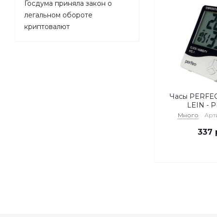
Госдума приняла закон о
легальном обороте
криптовалют
Часы PERFEO
LEIN - P
Много
Арт
337