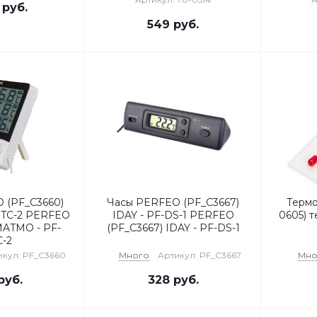
руб.
549
руб.
 (PF_C3660)
Часы PERFEO (PF_C3667)
Термо
TC-2 PERFEO
IDAY - PF-DS-1 PERFEO
0605) 
MATMO - PF-
(PF_C3667) IDAY - PF-DS-1
-2
икул: PF_C3660
Много
Артикул: PF_C3667
Мно
руб.
328
руб.