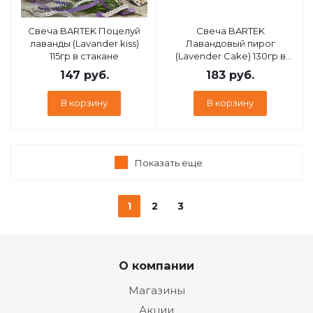
Свеча BARTEK Поцелуй
Свеча BARTEK
лаванды (Lavander kiss)
Лавандовый пирог
115гр в стакане
(Lavender Cake) 130гр в
баночке
147
руб.
183
руб.
В корзину
В корзину
Показать еще
1
2
3
О компании
Магазины
Акции