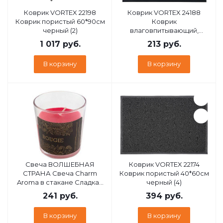
Коврик VORTEX 22198
Коврик VORTEX 24188
Коврик пористый 60*90см
Коврик
черный (2)
влаговпитывающий,
ребристый TRIP 40*60 см
1 017
руб.
213
руб.
коричневый / 15
В корзину
В корзину
Свеча ВОЛШЕБНАЯ
Коврик VORTEX 22174
СТРАНА Свеча Charm
Коврик пористый 40*60см
Aroma в стакане Сладкая
черный (4)
малина
241
руб.
394
руб.
В корзину
В корзину