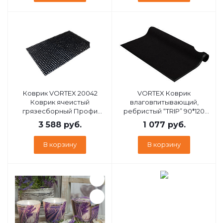
Коврик VORTEX 20042
VORTEX Коврик
Коврик ячеистый
влаговпитывающий,
грязесборный Профи
ребристый “TRIP” 90*120
100*150*2,2см
см , чёрный / 8 24199
3 588
руб.
1 077
руб.
В корзину
В корзину