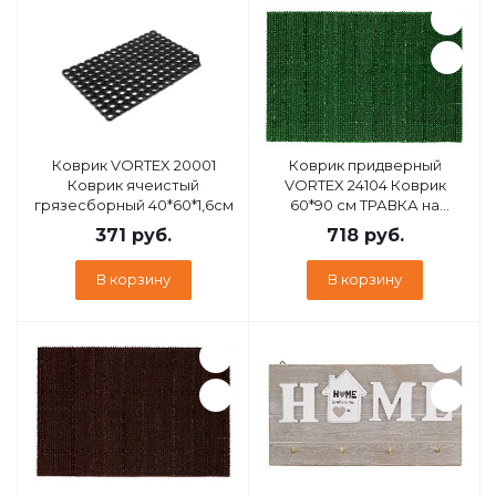
Коврик VORTEX 20001
Коврик придверный
Коврик ячеистый
VORTEX 24104 Коврик
грязесборный 40*60*1,6см
60*90 см ТРАВКА на
противоскользящей
371
руб.
718
руб.
основе зеленый
В корзину
В корзину