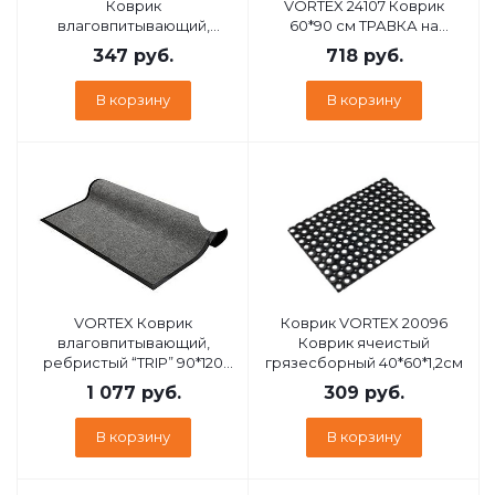
Коврик
VORTEX 24107 Коврик
влаговпитывающий,
60*90 см ТРАВКА на
ребристый TRIP50*80 см
противоскользящей
347
руб.
718
руб.
чёрный / 10
основе серый
В корзину
В корзину
VORTEX Коврик
Коврик VORTEX 20096
влаговпитывающий,
Коврик ячеистый
ребристый “TRIP” 90*120
грязесборный 40*60*1,2см
см , серый / 8 24198
1 077
руб.
309
руб.
В корзину
В корзину