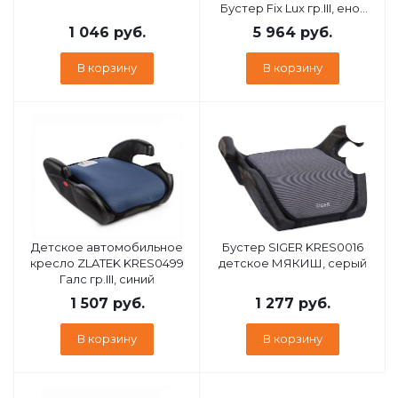
Бустер Fix Lux гр.III, енот
серый, бежевый
1 046
руб.
5 964
руб.
В корзину
В корзину
Детское автомобильное
Бустер SIGER KRES0016
кресло ZLATEK KRES0499
детское МЯКИШ, серый
Галс гр.III, синий
1 507
руб.
1 277
руб.
В корзину
В корзину