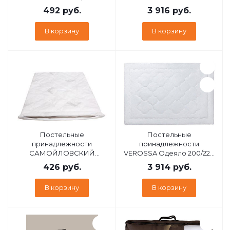
стеганный ультрастеп
200/220 Шелк/ХБ 300 33
492
руб.
3 916
руб.
В корзину
В корзину
Постельные
Постельные
принадлежности
принадлежности
САМОЙЛОВСКИЙ
VEROSSA Одеяло 200/220
ТЕКСТИЛЬ СТ 50/70
ЗПУХ/ХБ (157824)
426
руб.
3 914
руб.
ПЭСТ/CVC чехол сменный
стег,мол 35
В корзину
В корзину