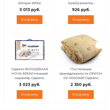
Antique White
luxe/Шахматка,
кремовый/1,5 сп
3 013
руб.
926
руб.
В корзину
В корзину
Одеяло ВОЛШЕБНАЯ
Постельные
НОЧЬ 929341 Нежный
принадлежности ОРИОН
кашемир Одеяло
00-00001495 Одеяло
Стеганое 200/220
овечья шерсть 2 сп,
3 023
руб.
2 350
руб.
Кашемировая коза
микрофибра
В корзину
В корзину