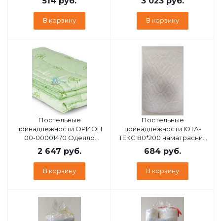
514
руб.
3 023
руб.
ПЭСТ/CVC чехол сменный
(157823)
стег,мол 35
В корзину
В корзину
Постельные
Постельные
принадлежности ОРИОН
принадлежности ЮТА-
00-00001470 Одеяло
ТЕКС 80*200 наматрасник
бамбуковое волокно
стеганный ультрастеп
2 647
руб.
684
руб.
облегченное Евро,
поплин
В корзину
В корзину