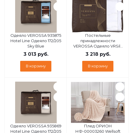
Одеяло VEROSSA 935875
Постельные
Hotel Line Одеяло 172/205
принадлежности
Sky Blue
VEROSSA Одеяло VRSilk
172/205 Шелк/ХБ 300 33
3 013
руб.
3 218
руб.
В корзину
В корзину
Одеяло VEROSSA 935869
Плед ОРИОН
Hotel Line Одеяло 172/205
НФ-00003260 Wellsoft