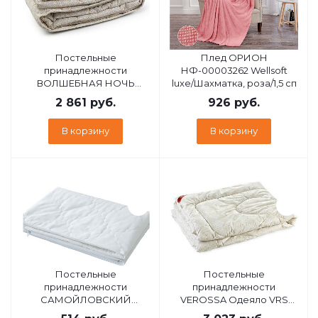
Постельные
Плед ОРИОН
принадлежности
НФ-00003262 Wellsoft
ВОЛШЕБНАЯ НОЧЬ
luxe/Шахматка, роза/1,5 сп
одеяло200/220 Лен/ХБ
2 861
руб.
926
руб.
300 33 (733140)
В корзину
В корзину
Постельные
Постельные
принадлежности
принадлежности
САМОЙЛОВСКИЙ
VEROSSA Одеяло VRS
ТЕКСТИЛЬ СТ 70/70
172х205 зпух/хб 150 22