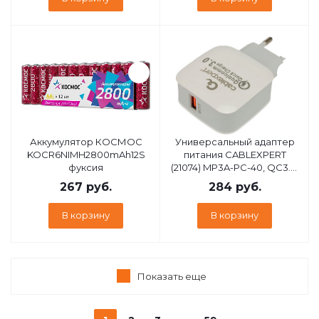
Аккумулятор КОСМОС
Универсальный адаптер
KOCR6NIMH2800mAh12S
питания CABLEXPERT
фуксия
(21074) MP3A-PC-40, QC3.0,
1 порт USB, белый, пакет
267
руб.
284
руб.
В корзину
В корзину
Показать еще