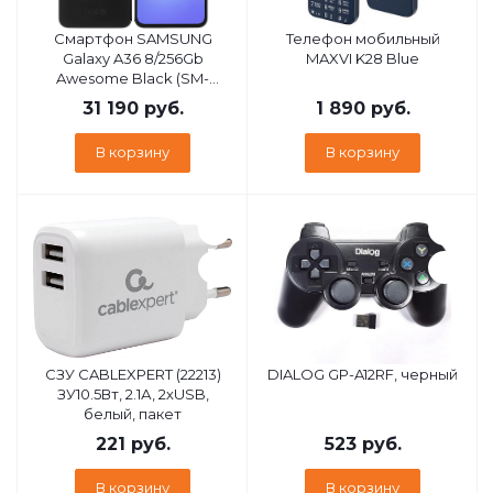
Смартфон SAMSUNG
Телефон мобильный
Galaxy A36 8/256Gb
MAXVI K28 Blue
Awesome Black (SM-
A366BZKVMEA)
31 190
руб.
1 890
руб.
В корзину
В корзину
СЗУ CABLEXPERT (22213)
DIALOG GP-A12RF, черный
ЗУ10.5Вт, 2.1А, 2хUSB,
белый, пакет
221
руб.
523
руб.
В корзину
В корзину