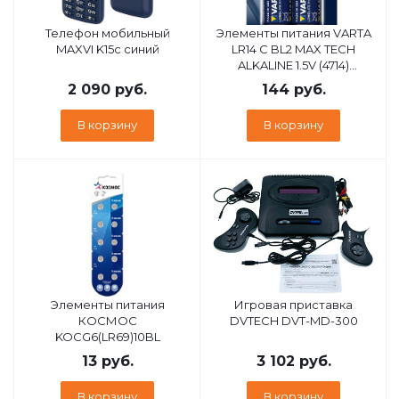
Телефон мобильный
Элементы питания VARTA
MAXVI K15c синий
LR14 C BL2 MAX TECH
ALKALINE 1.5V (4714)
(4714101402)
2 090
руб.
144
руб.
В корзину
В корзину
Элементы питания
Игровая приставка
КОСМОС
DVTECH DVT-MD-300
KOCG6(LR69)10BL
13
руб.
3 102
руб.
В корзину
В корзину