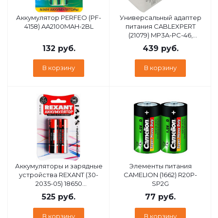
Аккумулятор PERFEO (PF-
Универсальный адаптер
4158) AA2100MAH-2BL
питания CABLEXPERT
(21079) MP3A-PC-46,
QC3.0/PD, 2 порта: USB и
132
руб.
439
руб.
Type-C, белый, пакет
В корзину
В корзину
Аккумуляторы и зарядные
Элементы питания
устройства REXANT (30-
CAMELION (1662) R20P-
2035-05) 18650
SP2G
АККУМУЛЯТОР
525
руб.
77
руб.
UNPROTECTED LI-ION
3000 MAH 3.7 В
В корзину
В корзину