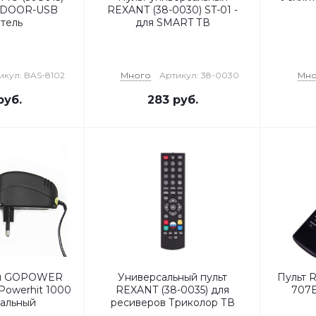
INDOOR-USB
REXANT (38-0030) ST-01 -
тель
для SMART ТВ
икул: BAS-8102
Много
Артикул: 38-0030
Мно
руб.
283
руб.
ия GOPOWER
Универсальный пульт
Пульт R
Powerhit 1000
REXANT (38-0035) для
707E
альный
ресиверов Триколор ТВ