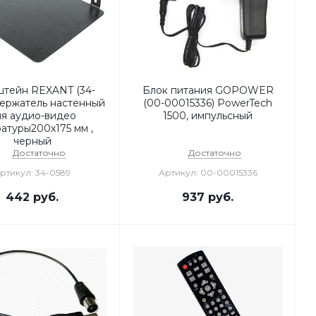
тейн REXANT (34-
Блок питания GOPOWER
Держатель настенный
(00-00015336) PowerTech
ля аудио-видео
1500, импульсный
атуры200х175 мм ,
черный
Достаточно
Достаточно
ртикул: 34-0589
Артикул: 00-00015336
442
руб.
937
руб.