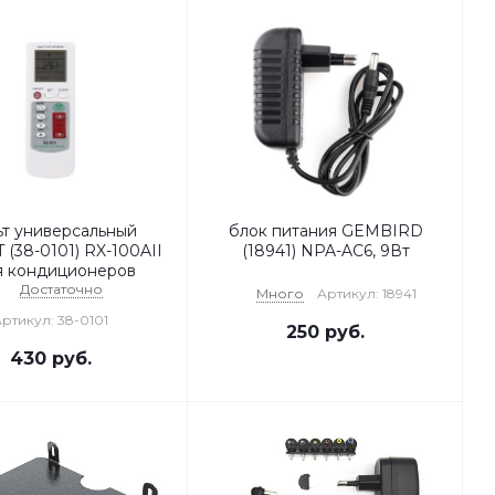
ьт универсальный
блок питания GEMBIRD
(38-0101) RX-100AII
(18941) NPA-AC6, 9Вт
ля кондиционеров
Достаточно
Много
Артикул: 18941
ртикул: 38-0101
250
руб.
430
руб.