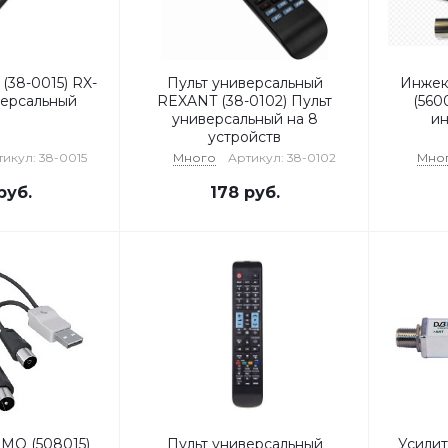
(38-0015) RX-
Пульт универсальный
Инжек
версальный
REXANT (38-0102) Пульт
(560
универсальный на 8
ин
устройств
икул: 38-0015
Много
Артикул: 38-0102
Мно
руб.
178
руб.
МО (508015)
Пульт универсальный
Усилит