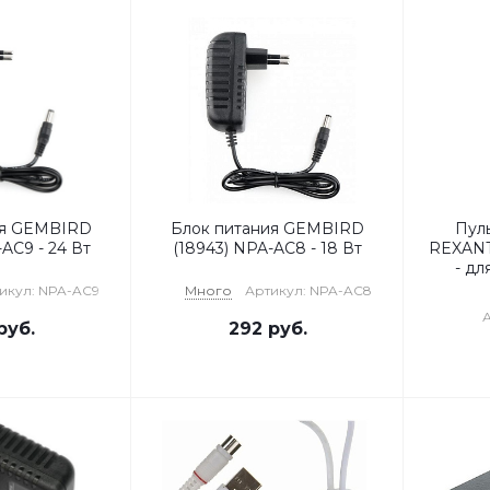
ия GEMBIRD
Блок питания GEMBIRD
Пул
AC9 - 24 Вт
(18943) NPA-AC8 - 18 Вт
REXANT 
- д
икул: NPA-AC9
Много
Артикул: NPA-AC8
А
руб.
292
руб.