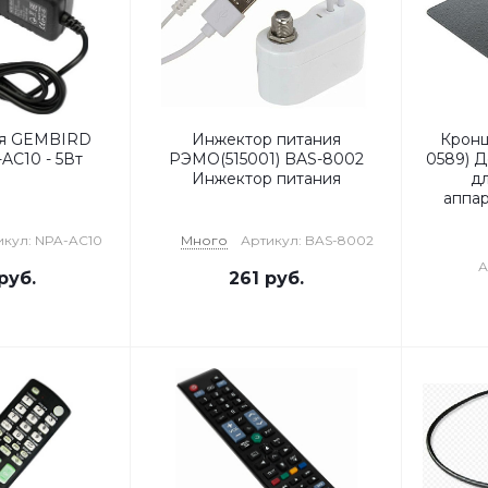
ия GEMBIRD
Инжектор питания
Кронш
-AC10 - 5Вт
РЭМО(515001) BAS-8002
0589) 
Инжектор питания
д
аппар
икул: NPA-AC10
Много
Артикул: BAS-8002
А
руб.
261
руб.