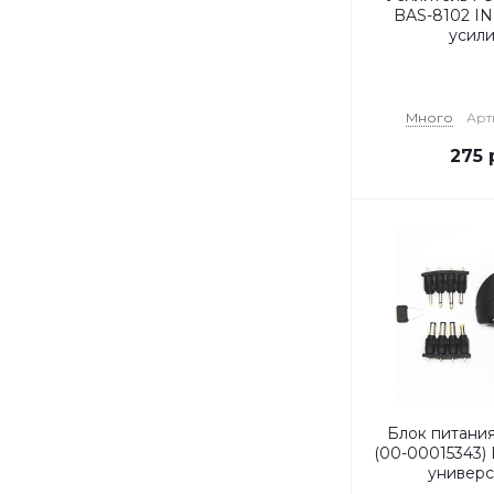
BAS-8102 
усили
Много
Арт
275
Блок питан
(00-00015343) 
универс