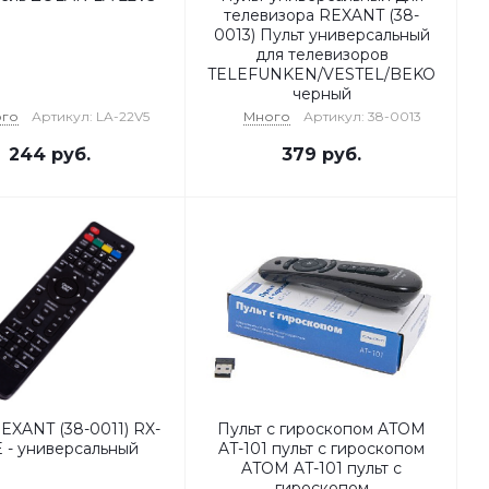
телевизора REXANT (38-
0013) Пульт универсальный
для телевизоров
TELEFUNKEN/VESTEL/BEKO
черный
го
Артикул: LA-22V5
Много
Артикул: 38-0013
244
руб.
379
руб.
EXANT (38-0011) RX-
Пульт с гироскопом ATOM
 - универсальный
AT-101 пульт с гироскопом
ATOM AT-101 пульт с
гироскопом