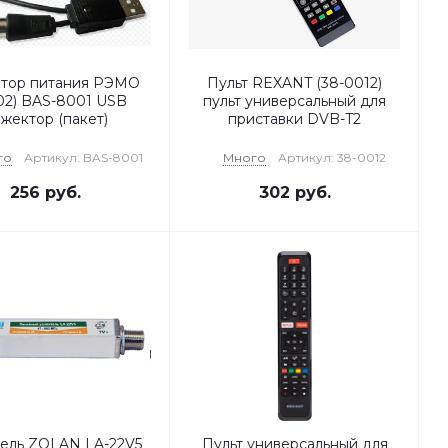
тор питания РЭМО
Пульт REXANT (38-0012)
02) BAS-8001 USB
пульт универсальный для
жектор (пакет)
приставки DVB-T2
го
Артикул: BAS-8001
Много
Артикул: 38-0012
256
руб.
302
руб.
ель ZOLAN LA-22V5
Пульт универсальный для