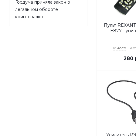
Госдума приняла закон о
легальном обороте
криптовалют
Пульт REXANT 
E877 - уни
Много
Арт
280
Усилитель РЭ