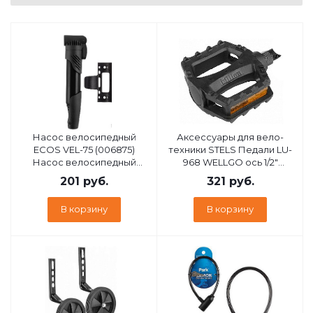
Насос велосипедный
Аксессуары для вело-
ECOS VEL-75 (006875)
техники STELS Педали LU-
Насос велосипедный
968 WELLGO ось 1/2"
ECOS VEL-75 (006875)
пластиковые
201
руб.
321
руб.
Насос велосипедный
чёрные*360015*KU07536
В корзину
В корзину