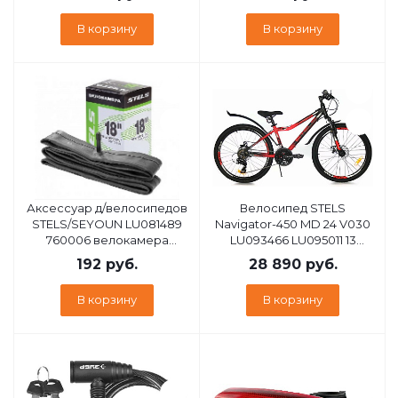
2024
В корзину
В корзину
Аксессуар д/велосипедов
Велосипед STELS
STELS/SEYOUN LU081489
Navigator-450 MD 24 V030
760006 велокамера
LU093466 LU095011 13
18"x1.95"/2.125" автовентиль
Черный неоновый/
192
руб.
28 890
руб.
Красный 2023
В корзину
В корзину