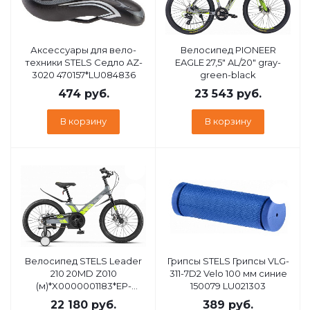
Аксессуары для вело-
Велосипед PIONEER
техники STELS Седло AZ-
EAGLE 27,5" AL/20" gray-
3020 470157*LU084836
green-black
474
руб.
23 543
руб.
В корзину
В корзину
Велосипед STELS Leader
Грипсы STELS Грипсы VLG-
210 20MD Z010
311-7D2 Velo 100 мм синие
(м)*X0000001183*EP-
150079 LU021303
00005888 10.4" Серый
22 180
руб.
389
руб.