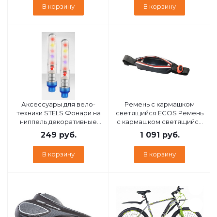
В корзину
В корзину
Аксессуары для вело-
Ремень с кармашком
техники STELS Фонари на
светящийся ECOS Ремень
ниппель декоративные
с кармашком светящийся
JY-503C разноцветные 2
323473
249
руб.
1 091
руб.
шт. 560062*LU045362
В корзину
В корзину