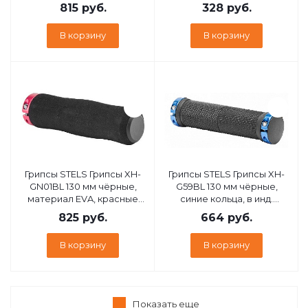
кольца, в инд. упаковке
815
руб.
328
руб.
150245 LU089190
В корзину
В корзину
Грипсы STELS Грипсы XH-
Грипсы STELS Грипсы XH-
GN01BL 130 мм чёрные,
G59BL 130 мм чёрные,
материал EVA, красные
синие кольца, в инд.
кольца, в инд. упаковке
упаковке 150131 LU074691
825
руб.
664
руб.
150246 LU089191
В корзину
В корзину
Показать еще