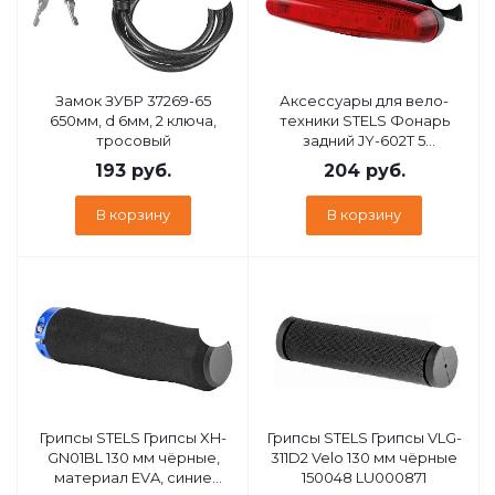
Замок ЗУБР 37269-65
Аксессуары для вело-
650мм, d 6мм, 2 ключа,
техники STELS Фонарь
тросовый
задний JY-602T 5
светодиодов 4 режима
193
руб.
204
руб.
красно-чёрный
560009*LU001604
В корзину
В корзину
Грипсы STELS Грипсы XH-
Грипсы STELS Грипсы VLG-
GN01BL 130 мм чёрные,
311D2 Velo 130 мм чёрные
материал EVA, синие
150048 LU000871