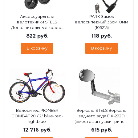
Аксессуары для
PARK Замок
велотехники STELS
велосипедный 35см, 8мм
Дополнительные колеса
(105215)
(черные) HL-TW15 12"-20" с
822
руб.
118
руб.
черными кронштейнами
пластик/металл * 630263 *
В корзину
В корзину
LU089230
Велосипед PIONEER
Зеркало STELS Зеркало
COMBAT 20"/12" blue-red-
заднего вида DX-222D
lightblue
(вместо заглушки грипсы,
доп. зерк.), пластиковое
12 716
руб.
615
руб.
черное 220005 LU021530