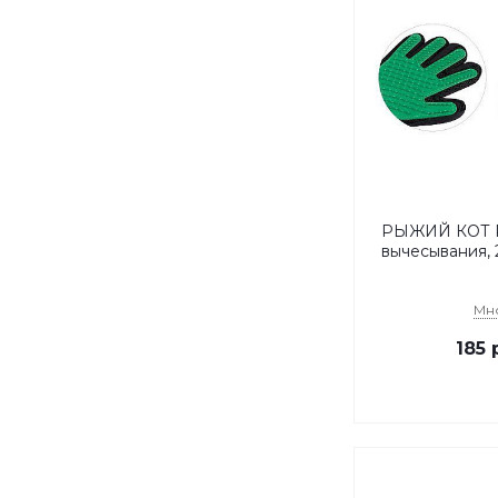
РЫЖИЙ КОТ Р
вычесывания, 2
Мн
185
р