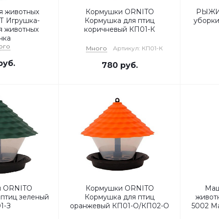
я животных
Кормушки ORNITO
РЫЖИЙ
 Игрушка-
Кормушка для птиц
уборки
я животных
коричневый КП01-К
нка
ого
Много
Артикул: КП01-К
уб.
780
руб.
и ORNITO
Кормушки ORNITO
Маш
птиц зеленый
Кормушка для птиц
живот
1-З
оранжевый КП01-О/КП02-О
5002 М