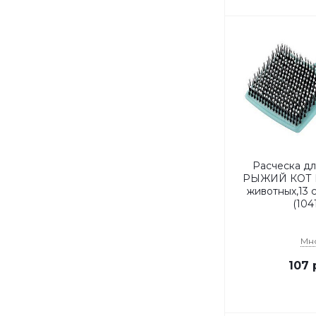
Расческа дл
РЫЖИЙ КОТ Р
животных,13 с
(104
Мн
107
р