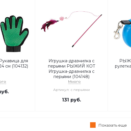
укавица для
Игрушка-дразнилка с
РЫЖИ
4 см (104132)
перьями РЫЖИЙ КОТ
рулетка
Игрушка-дразнилка с
перьями (104148)
ого
Много
Артикул: с перьями
уб.
131
руб.
Показать еще