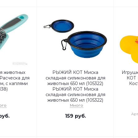
я животных
РЫЖИЙ КОТ Миска
Игруш
асческа для
складная силиконовая для
КОТ 
м, с каплями
животных 650 мл (105322)
Кост
138)
РЫЖИЙ КОТ Миска
складная силиконовая для
животных 650 мл (105322)
ого
Много
Арт
уб.
159
руб.