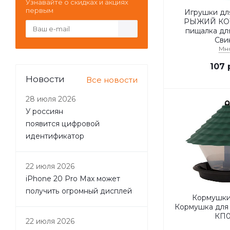
Узнавайте о скидках и акциях
первым
Игрушки дл
РЫЖИЙ КОТ
пищалка дл
Сви
Мн
107
р
Новости
Все новости
28 июля 2026
У россиян
появится цифровой
идентификатор
22 июля 2026
iPhone 20 Pro Max может
получить огромный дисплей
Кормушк
Кормушка для 
КП0
22 июля 2026