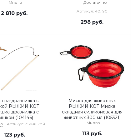
Много
Достаточно
Артикул: 40.190
2 810
руб.
298
руб.
ушка-дразнилка с
Миска для животных
кой РЫЖИЙ КОТ
РЫЖИЙ КОТ Миска
ушка-дразнилка с
складная силиконовая для
ышкой (104146)
животных 300 мл (105321)
Много
го
Артикул: с мышкой
113
руб.
123
руб.