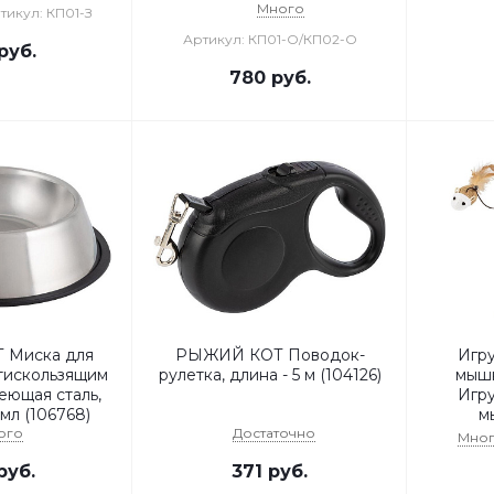
Много
тикул: КП01-З
Артикул: КП01-О/КП02-О
руб.
780
руб.
 Миска для
РЫЖИЙ КОТ Поводок-
Игр
тискользящим
рулетка, длина - 5 м (104126)
мыш
еющая сталь,
Игр
мл (106768)
м
ого
Достаточно
Мно
руб.
371
руб.