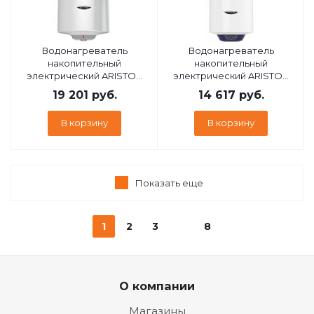
Водонагреватель
Водонагреватель
накопительный
накопительный
электрический ARISTON
электрический ARISTON
PRO1 R ABS 150 V
BLU1 ECO ABS PW 65 V
19 201
руб.
14 617
руб.
SLIM 3700556
В корзину
В корзину
Показать еще
1
2
3
8
О компании
Магазины