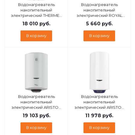
Водонагреватель
Водонагреватель
накопительный
накопительный
электрический THERMEX
электрический ROYAL
Double 80 ЭдЭБ03217
CLIMA RWH-D10-FEU DELTA
18 010
руб.
5 660
руб.
(НС-1631830)
В корзину
В корзину
Водонагреватель
Водонагреватель
накопительный
накопительный
электрический ARISTON
электрический ARISTON
PRO1 R INOX ABS 100 V
BLU1 ECO ABS PW 30 V
19 103
руб.
11 978
руб.
3700563
SLIM 3700554
В корзину
В корзину