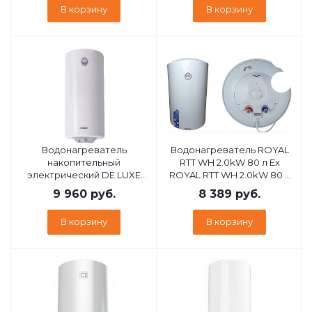
ABS 30 V SLIM 3700581
В корзину
В корзину
Водонагреватель
Водонагреватель ROYAL
накопительный
RTT WH 2.0kW 80 л Ex
электрический DE LUXE
ROYAL RTT WH 2.0kW 80 л
3W60V1 950500
Ex
9 960
руб.
8 389
руб.
В корзину
В корзину