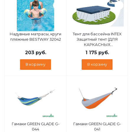
Надувные матрасы, круги
Тент для бассейна INTEX
пляжные BESTWAY 32042
Защитный тент (ДЛЯ
КАРКАСНЫХ
БАССЕЙНОВ 450Х220см)
203
руб.
1 175
руб.
28039
В корзину
В корзину
Гамаки GREEN GLADE G-
Гамаки GREEN GLADE G-
044
041