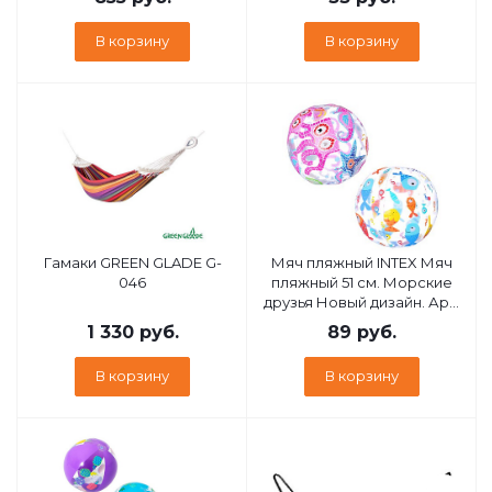
28038
ремонта надувных
изделий. Заплатки 6 шт. .
В корзину
В корзину
Арт. 59631NP
Гамаки GREEN GLADE G-
Мяч пляжный INTEX Мяч
046
пляжный 51 см. Морские
друзья Новый дизайн. Арт.
59040NP
1 330
руб.
89
руб.
В корзину
В корзину