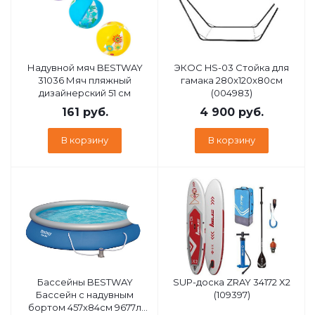
Надувной мяч BESTWAY
ЭКОС HS-03 Стойка для
31036 Мяч пляжный
гамака 280x120x80см
дизайнерский 51 см
(004983)
161
руб.
4 900
руб.
В корзину
В корзину
Бассейны BESTWAY
SUP-доска ZRAY 34172 X2
Бассейн с надувным
(109397)
бортом 457х84см 9677л