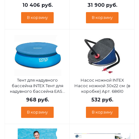
57313 (004783)
10 406
руб.
31 900
руб.
В корзину
В корзину
Тент для надувного
Насос ножной INTEX
бассейна INTEX Тент для
Насос ножной 30х22 см .(в
надувного бассейна EASY
коробке) Арт. 68610
SET 376 см (выступ 30 см) .
968
руб.
532
руб.
(в коробке) . Арт. 28026
В корзину
В корзину