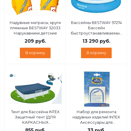
Надувные матрасы, круги
Бассейны BESTWAY 57274
пляжные BESTWAY 32033
Бассейн
Нарукавники детские
быстроустанавливаемый
366х76 см, 5377 л, фильтр-
209
руб.
13 290
руб.
насос в комплекте
В корзину
В корзину
Тент для бассейна INTEX
Набор для ремонта
Защитный тент (ДЛЯ
надувных изделий INTEX
КАРКАСНЫХ
Аксессуары для
БАССЕЙНОВ 300Х200см)
бассейнов. Набор для
855
руб.
33
руб.