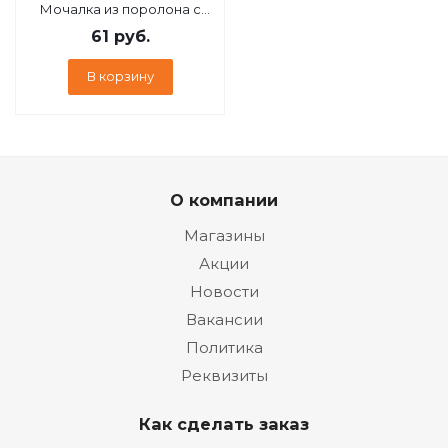
Мочалка из поролона c
массажным слоем,
61
руб.
овальная, 14х9,5х5 см,
soft/hard, для бани и сауны
В корзину
"Банные штучки" / 30
О компании
Магазины
Акции
Новости
Вакансии
Политика
Реквизиты
Как сделать заказ