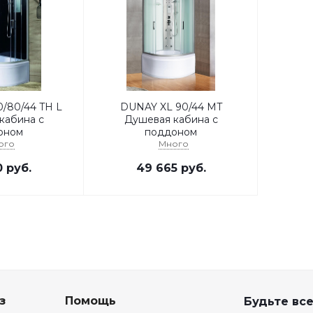
/80/44 TH L
DUNAY XL 90/44 MT
кабина с
Душевая кабина с
оном
поддоном
ого
Много
0
руб.
49 665
руб.
з
Помощь
Будьте все