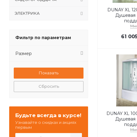
DUNAY XL 120/9
ЭЛЕКТРИКА
Душевая 
подд
Мн
61 00
Фильтр по параметрам
Размер
Сбросить
DUNAY XL 100
Будьте всегда в курсе!
Душевая 
Узнавайте о скидках и акциях
подд
первым
Мн