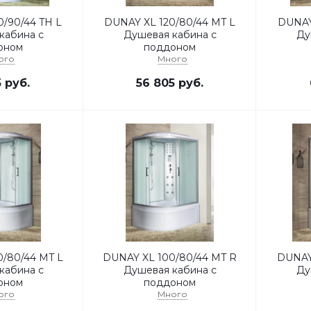
0/44 TH L
DUNAY XL 120/80/44 MT L
DUNAY X
кабина с
Душевая кабина с
Ду
оном
поддоном
ого
Много
5
руб.
56 805
руб.
/80/44 MT L
DUNAY XL 100/80/44 MT R
DUNAY X
кабина с
Душевая кабина с
Ду
оном
поддоном
ого
Много