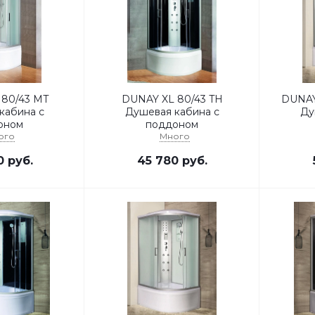
T
DUNAY XL 80/43 TH
DUNAY
кабина с
Душевая кабина с
Ду
оном
поддоном
ого
Много
0
руб.
45 780
руб.