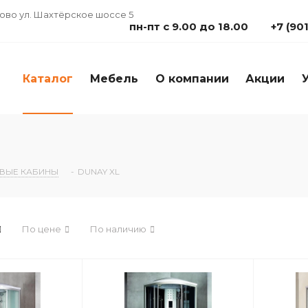
дово ул. Шахтёрское шоссе 5
пн-пт с 9.00 до 18.00
+7 (90
Каталог
Мебель
О компании
Акции
ВЫЕ КАБИНЫ
-
DUNAY XL
По цене
По наличию