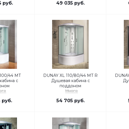
5
руб.
49 035
руб.
100/44 MT
DUNAY XL 110/80/44 MT R
DUNAY
кабина с
Душевая кабина с
Ду
оном
поддоном
ого
Много
5
руб.
54 705
руб.