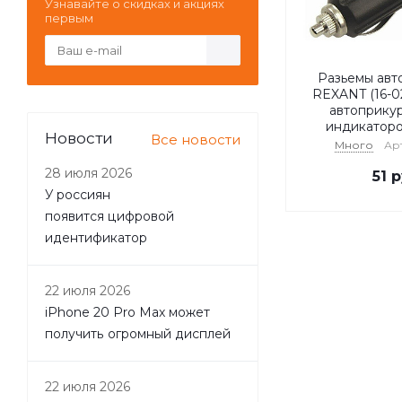
Узнавайте о скидках и акциях
первым
Разьемы авт
REXANT (16-0
автоприкур
индикатор
Новости
Все новости
Много
Арт
28 июля 2026
51
р
У россиян
появится цифровой
идентификатор
22 июля 2026
iPhone 20 Pro Max может
получить огромный дисплей
22 июля 2026