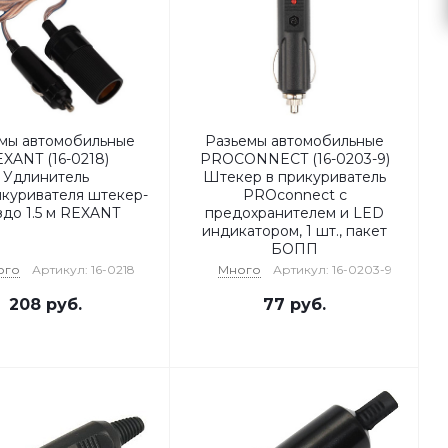
мы автомобильные
Разьемы автомобильные
XANT (16-0218)
PROCONNECT (16-0203-9)
Удлинитель
Штекер в прикуриватель
икуривателя штекер-
PROconnect с
здо 1.5 м REXANT
предохранителем и LED
индикатором, 1 шт., пакет
БОПП
ого
Артикул: 16-0218
Много
Артикул: 16-0203-9
208
руб.
77
руб.