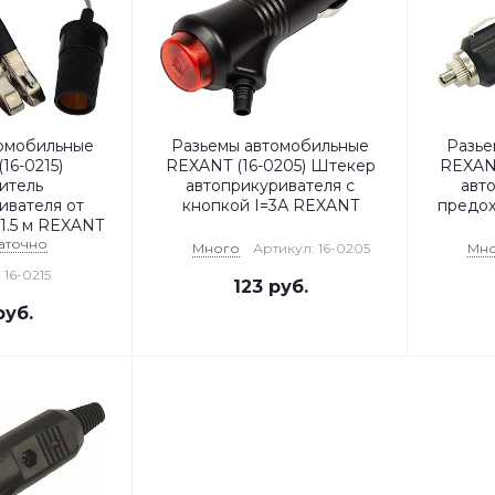
омобильные
Разьемы автомобильные
Разье
16-0215)
REXANT (16-0205) Штекер
REXANT
итель
автоприкуривателя с
авт
ивателя от
кнопкой I=3А REXANT
предо
1.5 м REXANT
аточно
Много
Артикул: 16-0205
Мн
 16-0215
123
руб.
уб.