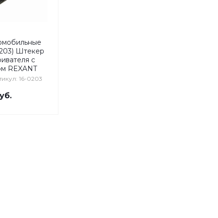
омобильные
203) Штекер
ивателя с
ом REXANT
икул: 16-0203
уб.