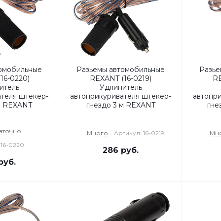
омобильные
Разьемы автомобильные
Разье
16-0220)
REXANT (16-0219)
RE
итель
Удлинитель
теля штекер-
автоприкуривателя штекер-
автопр
м REXANT
гнездо 3 м REXANT
гне
аточно
Много
Артикул: 16-0219
Мн
 16-0220
286
руб.
руб.