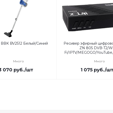
 BBK BV2512 Белый/Синий
Ресивер эфирный цифров
ZN 805 DVB-T2/Wi
Fi/IPTV/MEGOGO/YouTube,
Много
Много
3 070
руб.
/шт
1 075
руб.
/ш