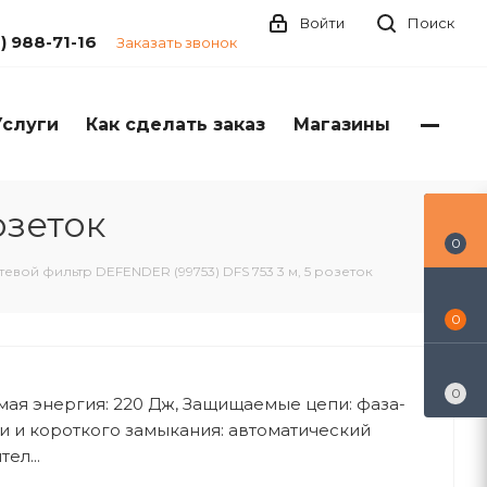
Войти
Поиск
1) 988-71-16
Заказать звонок
Услуги
Как сделать заказ
Магазины
озеток
0
тевой фильтр DEFENDER (99753) DFS 753 3 м, 5 розеток
0
0
ая энергия: 220 Дж, Защищаемые цепи: фаза-
ки и короткого замыкания: автоматический
ел...