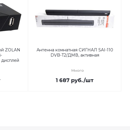
ой ZOLAN
Антенна комнатная СИГНАЛ SAI-110
-
DVB-T2/ДМВ, активная
 дисплей
Много
т
1 687
руб.
/шт