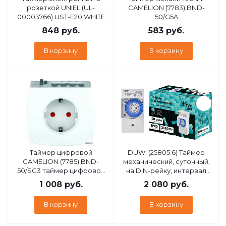
розеткой UNIEL (UL-
CAMELION (7783) BND-
00003766) UST-E20 WHITE
50/G5A
848
руб.
583
руб.
В корзину
В корзину
Таймер цифровой
DUWI (25805 6) Таймер
CAMELION (7785) BND-
механический, суточный,
50/SG3 таймер цифровой
на DIN-рейку, интервал
розеточный
включения 30мин, 48 вкл/
1 008
руб.
2 080
руб.
выкл в сутки, 3680Вт, IP20,
белый
В корзину
В корзину