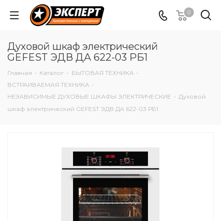
0
Духовой шкаф электрический
GEFEST ЭДВ ДА 622-03 РБ1
Главная
-
Каталог
-
БЫТОВАЯ ТЕХНИКА
-
ВСТРАИВАЕМАЯ ТЕХНИКА
-
НЕЗАВИСИМЫЕ ДУХОВЫЕ ШКАФЫ ЭЛЕКТРИЧЕСКИЕ
-
Духовой
шкаф электрический GEFEST ЭДВ ДА 622-03 РБ1