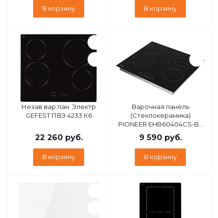
В корзину
В корзину
Незав.вар.пан. Электр
Варочная панель
GEFEST ПВЭ 4233 К6
(Стеклокерамика)
PIONEER EHB60404CS-BL
PIONEER EHB60404CS-BL
22 260
руб.
9 590
руб.
В корзину
В корзину