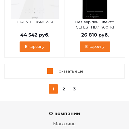
GORENJE GI6401WSC
Нез.вар.пан. Электр.
GEFEST ПВИ 4001 К1
44 542
руб.
26 810
руб.
В корзину
В корзину
Показать еще
1
2
3
О компании
Магазины