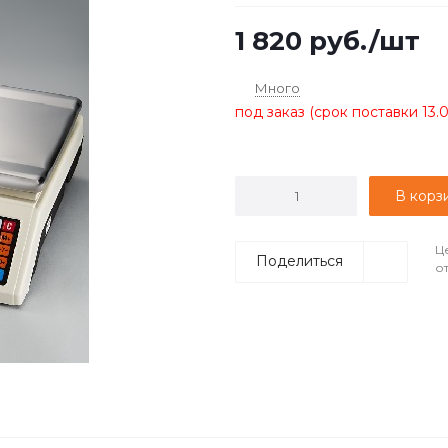
1 820
руб.
/шт
Много
под заказ (срок поставки 13.
В корз
Ц
Поделиться
о