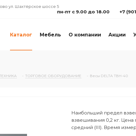
дово ул. Шахтёрское шоссе 5
пн-пт с 9.00 до 18.00
+7 (90
Каталог
Мебель
О компании
Акции
ТЕХНИКА
-
ТОРГОВОЕ ОБОРУДОВАНИЕ
-
Весы DELTA ТВН-40
Наибольший предел взве
взвешивания 0,2 кг. Цена 
средний (III). Время измере