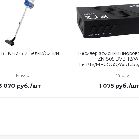
 BBK BV2512 Белый/Синий
Ресивер эфирный цифров
ZN 805 DVB-T2/Wi
Fi/IPTV/MEGOGO/YouTube,
Много
Много
3 070
руб.
/шт
1 075
руб.
/ш