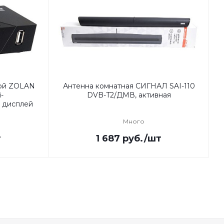
ой ZOLAN
Антенна комнатная СИГНАЛ SAI-110
-
DVB-T2/ДМВ, активная
 дисплей
Много
т
1 687
руб.
/шт