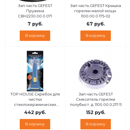
Зап.часть GEFEST
Зап.часть GEFEST Крышка
Пружина
горелки малой мощн.
СВН2230.00.0.071
1100.00.0.175-02
7
руб.
67
руб.
В корзину
В корзину
TOP HOUSE Скребок для
Зап.часть GEFEST
чистки
Смеситель горелки
стеклокерамических
полубыст. д. 1100.00.0.217-11
поверхностей (392326)
442
руб.
152
руб.
В корзину
В корзину