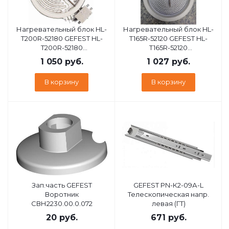
Нагревательный блок HL-
Нагревательный блок HL-
T200R-52180 GEFEST HL-
T165R-52120 GEFEST HL-
T200R-52180
T165R-52120
Нагревательный блок (ГТ)
Нагревательный блок (ГТ)
1 050
руб.
1 027
руб.
В корзину
В корзину
Зап.часть GEFEST
GEFEST PN-К2-09А-L
Воротник
Телескопическая напр.
СВН2230.00.0.072
левая (ГТ)
20
руб.
671
руб.