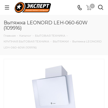
0
Вытяжка LEONORD LEH-060-60W
(109916)
Главная
-
Каталог
-
БЫТОВАЯ ТЕХНИКА
-
КРУПНАЯ БЫТОВАЯ ТЕХНИКА
-
ВЫТЯЖКИ
-
Вытяжка LEONORD
LEH-060-60W (109916)