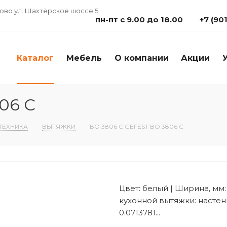
дово ул. Шахтёрское шоссе 5
пн-пт с 9.00 до 18.00
+7 (90
Каталог
Мебель
О компании
Акции
06 С
ТЕХНИКА
-
ВЫТЯЖКИ
-
ВО 3806 С GEFEST ВО 3806 С
Цвет: белый | Ширина, мм: 0
кухонной вытяжки: настенн
0.0713781...