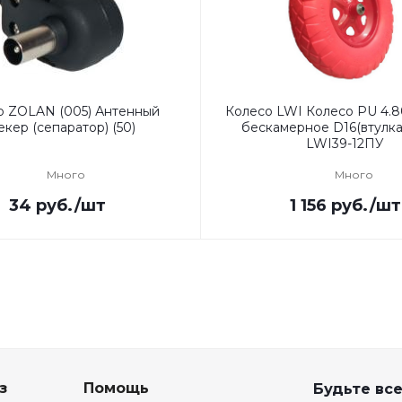
р ZOLAN (005) Антенный
Колесо LWI Колесо PU 4.8
кер (сепаратор) (50)
бескамерное D16(втулка1
LWI39-12ПУ
Много
Много
34
руб.
/шт
1 156
руб.
/шт
з
Помощь
Будьте все