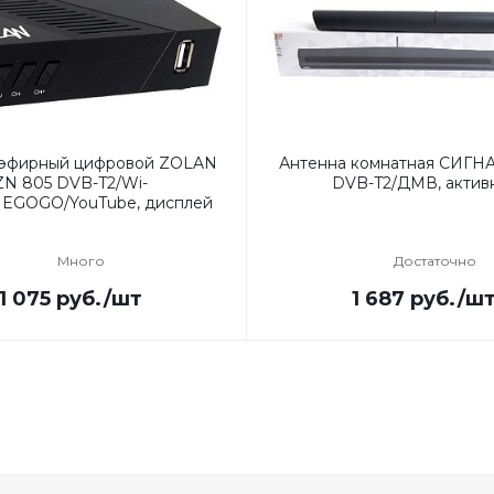
 эфирный цифровой ZOLAN
Антенна комнатная СИГНА
ZN 805 DVB-T2/Wi-
DVB-T2/ДМВ, актив
/MEGOGO/YouTube, дисплей
Много
Достаточно
1 075
руб.
/шт
1 687
руб.
/ш