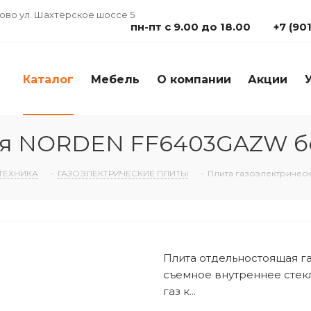
дово ул. Шахтёрское шоссе 5
пн-пт с 9.00 до 18.00
+7 (90
Каталог
Мебель
О компании
Акции
кая NORDEN FF6403GAZW 
ТЕХНИКА
-
ГАЗОЭЛЕКТРИЧЕСКИЕ ПЛИТЫ
-
Плита газоэлектриче
Плита отдельностоящая га
съемное внутреннее стекл
газ к...