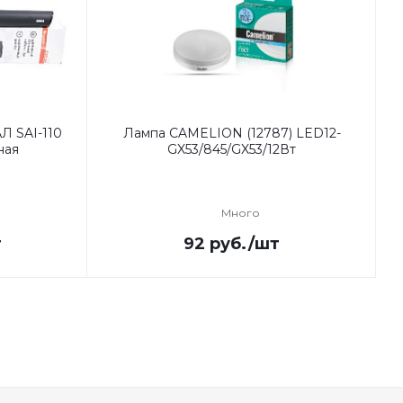
Л SAI-110
Лампа CAMELION (12787) LED12-
ная
GX53/845/GX53/12Вт
Много
т
92
руб.
/шт