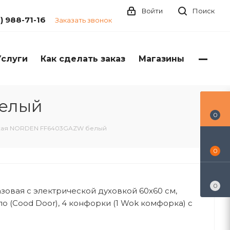
Войти
Поиск
1) 988-71-16
Заказать звонок
Услуги
Как сделать заказ
Магазины
белый
0
ская NORDEN FF6403GAZW белый
0
0
зовая с электрической духовкой 60х60 см,
о (Cood Door), 4 конфорки (1 Wok комфорка) с