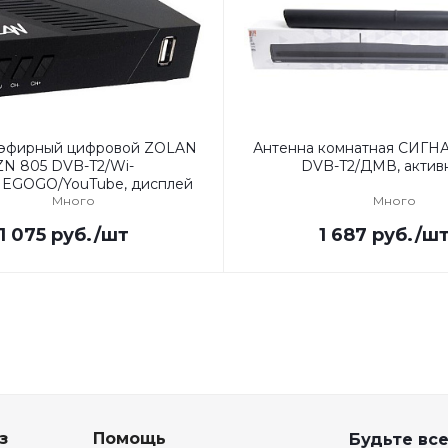
 эфирный цифровой ZOLAN
Антенна комнатная СИГНА
ZN 805 DVB-T2/Wi-
DVB-T2/ДМВ, актив
/MEGOGO/YouTube, дисплей
Много
Много
1 075
руб.
/шт
1 687
руб.
/ш
з
Помощь
Будьте все