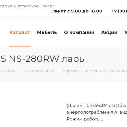
дово ул. Шахтёрское шоссе 5
пн-пт с 9.00 до 18.00
+7 (90
Каталог
Мебель
О компании
Акции
S NS-280RW ларь
ТЕХНИКА
-
МОРОЗИЛЬНИКИ
-
Морозильный ларь NOVIS NS-280R
(ШхГхВ) 104x56x84 см.Общ
энергопотребления А, вид
Режим работы...