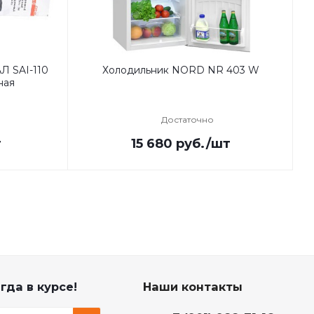
Л SAI-110
Холодильник NORD NR 403 W
П
ная
Достаточно
т
15 680
руб.
/шт
гда в курсе!
Наши контакты