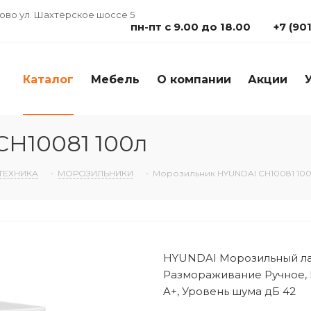
дово ул. Шахтёрское шоссе 5
пн-пт с 9.00 до 18.00
+7 (90
Каталог
Мебель
О компании
Акции
H10081 100л
ТЕХНИКА
-
МОРОЗИЛЬНИКИ
-
Морозильник HYUNDAI CH10081 10
HYUNDAI Морозильный лар
Размораживание Ручное, В
A+, Уровень шума дБ 42