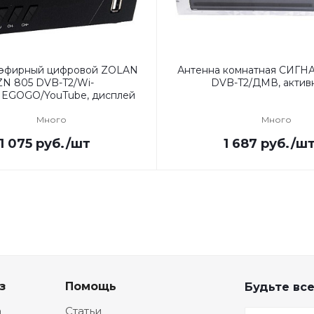
 эфирный цифровой ZOLAN
Антенна комнатная СИГНА
ZN 805 DVB-T2/Wi-
DVB-T2/ДМВ, актив
/MEGOGO/YouTube, дисплей
Много
Много
1 075
руб.
/шт
1 687
руб.
/ш
з
Помощь
Будьте все
а
Статьи