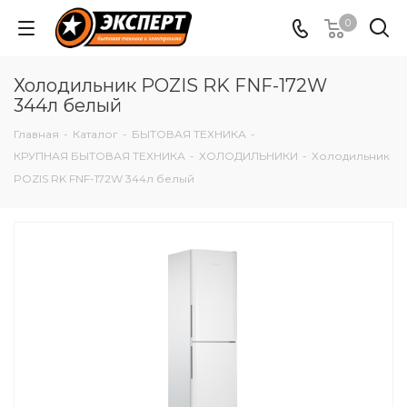
0
Холодильник POZIS RK FNF-172W
344л белый
Главная
-
Каталог
-
БЫТОВАЯ ТЕХНИКА
-
КРУПНАЯ БЫТОВАЯ ТЕХНИКА
-
ХОЛОДИЛЬНИКИ
-
Холодильник
POZIS RK FNF-172W 344л белый