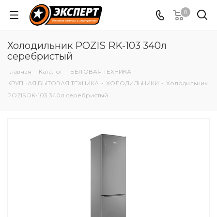
0
Холодильник POZIS RK-103 340л
серебристый
Главная
-
Каталог
-
БЫТОВАЯ ТЕХНИКА
-
КРУПНАЯ БЫТОВАЯ ТЕХНИКА
-
ХОЛОДИЛЬНИКИ
-
Холодильник
POZIS RK-103 340л серебристый