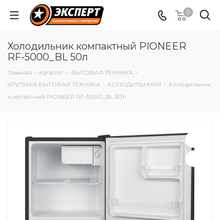
0
Холодильник компактный PIONEER
RF-5000_BL 50л
Главная
-
Каталог
-
БЫТОВАЯ ТЕХНИКА
-
КРУПНАЯ БЫТОВАЯ ТЕХНИКА
-
ХОЛОДИЛЬНИКИ
-
Холодильник
компактный PIONEER RF-5000_BL 50л