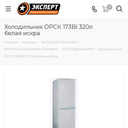
0
Холодильник ОРСК 173BI 320л
белая искра
Главная
-
Каталог
-
БЫТОВАЯ ТЕХНИКА
-
КРУПНАЯ БЫТОВАЯ ТЕХНИКА
-
ХОЛОДИЛЬНИКИ
-
Холодильник
ОРСК 173BI 320л белая искра