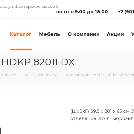
дово ул. Шахтёрское шоссе 5
пн-пт с 9.00 до 18.00
+7 (90
Каталог
Мебель
О компании
Акции
HDKP 8201I DX
ТЕХНИКА
-
ХОЛОДИЛЬНИКИ
-
Холодильник HOTPOINT HDKP 8201I
(ШхВхГ) 59.5 х 201 х 65 с
отделение 257 л., морозиль