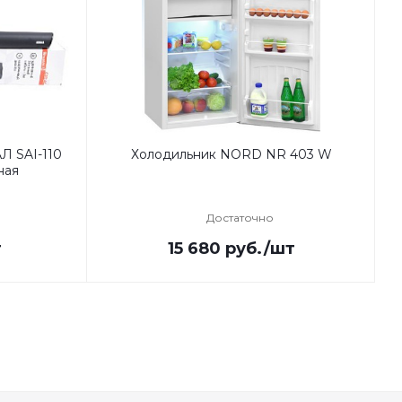
Л SAI-110
Холодильник NORD NR 403 W
ная
Достаточно
т
15 680
руб.
/шт