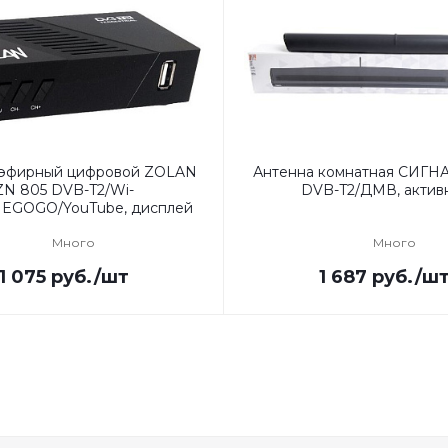
 эфирный цифровой ZOLAN
Антенна комнатная СИГНА
ZN 805 DVB-T2/Wi-
DVB-T2/ДМВ, актив
/MEGOGO/YouTube, дисплей
Много
Много
1 075
руб.
/шт
1 687
руб.
/ш