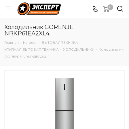
0
Холодильник GORENJE
NRKP61EA2XL4
Главная
-
Каталог
-
БЫТОВАЯ ТЕХНИКА
-
КРУПНАЯ БЫТОВАЯ ТЕХНИКА
-
ХОЛОДИЛЬНИКИ
-
Холодильник
GORENJE NRKP61EA2XL4