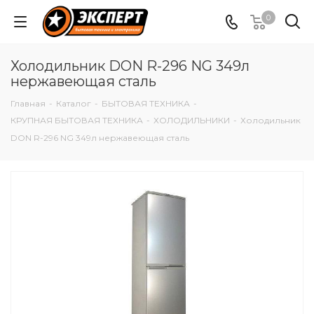
0
Холодильник DON R-296 NG 349л
нержавеющая сталь
Главная
-
Каталог
-
БЫТОВАЯ ТЕХНИКА
-
КРУПНАЯ БЫТОВАЯ ТЕХНИКА
-
ХОЛОДИЛЬНИКИ
-
Холодильник
DON R-296 NG 349л нержавеющая сталь