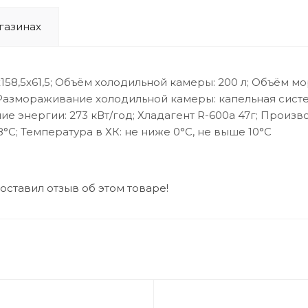
газинах
х158,5х61,5; Объём холодильной камеры: 200 л; Объём м
; Размораживание холодильной камеры: капельная сис
е энергии: 273 кВт/год; Хладагент R-600a 47г; Произво
8°С; Температура в ХК: не ниже 0°С, не выше 10°С
 оставил отзыв об этом товаре!