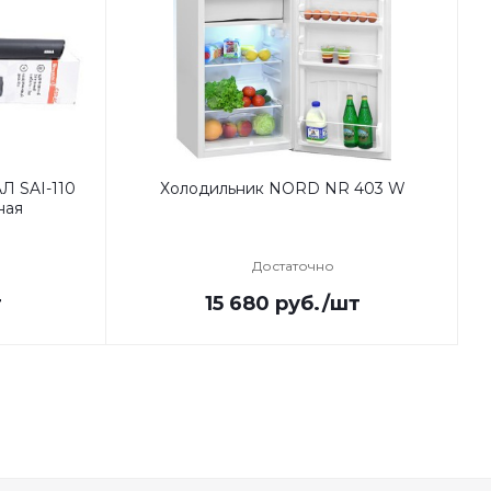
Л SAI-110
Холодильник NORD NR 403 W
ная
Достаточно
т
15 680
руб.
/шт