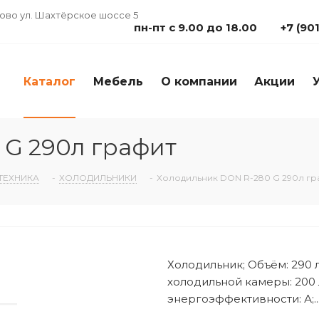
дово ул. Шахтёрское шоссе 5
пн-пт с 9.00 до 18.00
+7 (90
Каталог
Мебель
О компании
Акции
 G 290л графит
ТЕХНИКА
-
ХОЛОДИЛЬНИКИ
-
Холодильник DON R-280 G 290л гр
Холодильник; Объём: 290 л
холодильной камеры: 200 
энергоэффективности: А;..