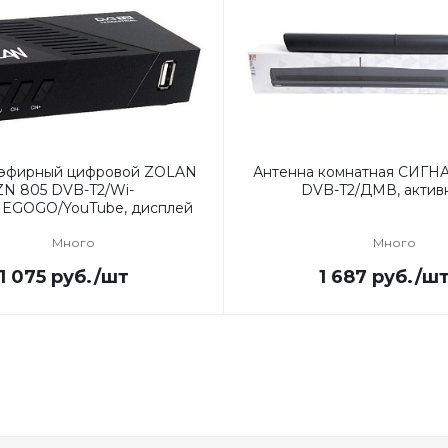
 эфирный цифровой ZOLAN
Антенна комнатная СИГНА
ZN 805 DVB-T2/Wi-
DVB-T2/ДМВ, актив
/MEGOGO/YouTube, дисплей
Много
Много
1 075
руб.
/шт
1 687
руб.
/ш