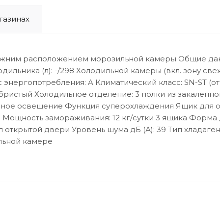
газинах
жним расположением морозильной камеры Общие данные
льника (л): -/298 Холодильной камеры (вкл. зону свежес
с энергопотребления: A Климатический класс: SN-ST (от
бристый Холодильное отделение: 3 полки из закаленно
диодное освещение Функция суперохлаждения Ящик для
ст) Мощность замораживания: 12 кг/сутки 3 ящика Форм
нал открытой двери Уровень шума дБ (А): 39 Тип хлада
льной камере
 оставил отзыв об этом товаре!