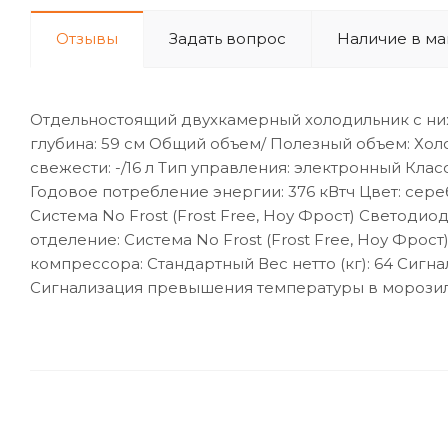
Отзывы
Задать вопрос
Наличие в ма
Отдельностоящий двухкамерный холодильник с ни
глубина: 59 см Общий объем/ Полезный объем: Холоди
свежести: -/16 л Тип управления: электронный Клас
Годовое потребление энергии: 376 кВтч Цвет: сере
Система No Frost (Frost Free, Ноу Фрост) Свето
отделение: Система No Frost (Frost Free, Ноу Фро
компрессора: Стандартный Вес нетто (кг): 64 Сиг
Сигнализация превышения температуры в морози
У данного товара нет отзывов. Станьте первым, кто