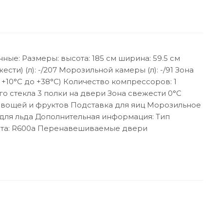
: Размеры: высота: 185 см ширина: 59.5 см
ти) (л): -/207 Морозильной камеры (л): -/91 Зона
 +10°С до +38°С) Количество компрессоров: 1
го стекла 3 полки на двери Зона свежести 0°C
 овощей и фруктов Подставка для яиц Морозильное
а для льда Дополнительная информация: Тип
гента: R600a Перенавешиваемые двери
Оставить отзыв