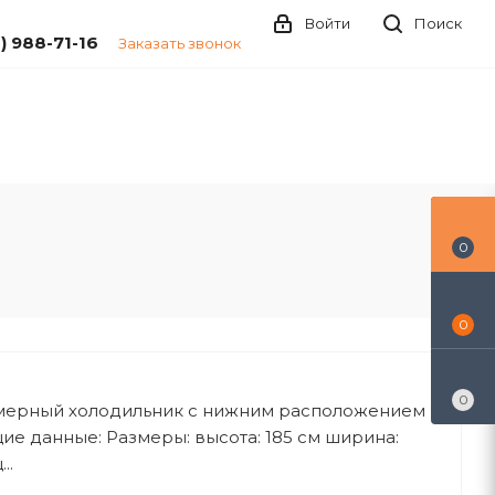
Войти
Поиск
1) 988-71-16
Заказать звонок
Услуги
Как сделать заказ
Магазины
0
0
0
мерный холодильник с нижним расположением
е данные: Размеры: высота: 185 см ширина:
..