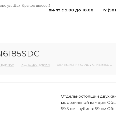
дово ул. Шахтёрское шоссе 5
пн-пт с 9.00 до 18.00
+7 (90
Каталог
Мебель
О компании
Акции
N6185SDC
ТЕХНИКА
-
ХОЛОДИЛЬНИКИ
-
Холодильник CANDY CFN6185SDC
Отдельностоящий двухка
морозильной камеры Общи
59.5 см глубина: 59 см Общ.