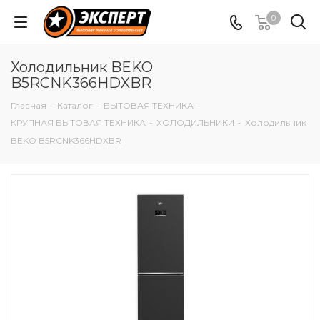
0
Холодильник BEKO
B5RCNK366HDXBR
Главная
-
Каталог
-
БЫТОВАЯ ТЕХНИКА
-
КРУПНАЯ БЫТОВАЯ ТЕХНИКА
-
ХОЛОДИЛЬНИКИ
-
Холодильник
BEKO B5RCNK366HDXBR