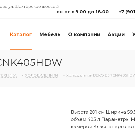
дово ул. Шахтёрское шоссе 5
пн-пт с 9.00 до 18.00
+7 (90
Каталог
Мебель
О компании
Акции
RCNK405HDW
ТЕХНИКА
-
ХОЛОДИЛЬНИКИ
-
Холодильник BEKO B3RCNK405HD
Высота 201 см Ширина 59.
объем 403 л Параметры 
камерой Класс энергопотр