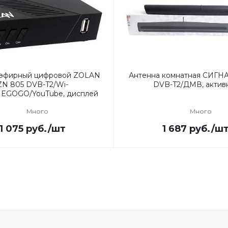
 эфирный цифровой ZOLAN
Антенна комнатная СИГНА
ZN 805 DVB-T2/Wi-
DVB-T2/ДМВ, актив
/MEGOGO/YouTube, дисплей
Много
Много
1 075
руб.
/шт
1 687
руб.
/ш