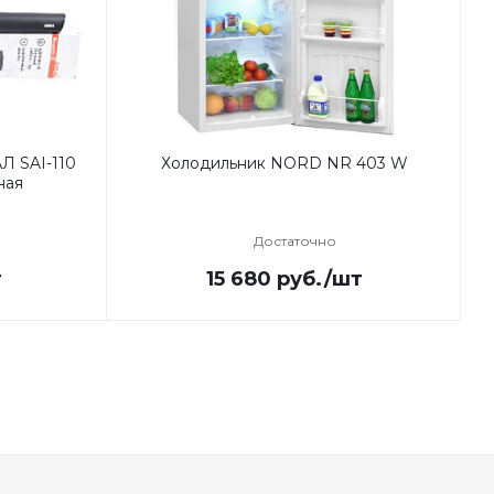
Л SAI-110
Холодильник NORD NR 403 W
ная
Достаточно
т
15 680
руб.
/шт