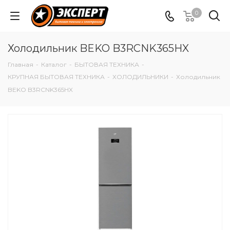
0
Холодильник BEKO B3RCNK365HX
Главная
-
Каталог
-
БЫТОВАЯ ТЕХНИКА
-
КРУПНАЯ БЫТОВАЯ ТЕХНИКА
-
ХОЛОДИЛЬНИКИ
-
Холодильник
BEKO B3RCNK365HX