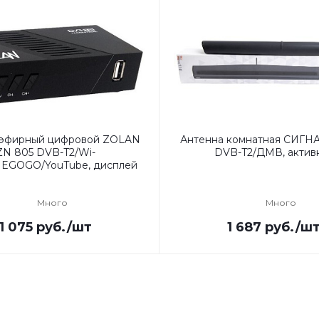
 эфирный цифровой ZOLAN
Антенна комнатная СИГНА
ZN 805 DVB-T2/Wi-
DVB-T2/ДМВ, актив
/MEGOGO/YouTube, дисплей
Много
Много
1 075
руб.
/шт
1 687
руб.
/ш