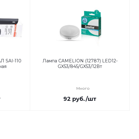
Л SAI-110
Лампа CAMELION (12787) LED12-
ная
GX53/845/GX53/12Вт
Много
т
92
руб.
/шт