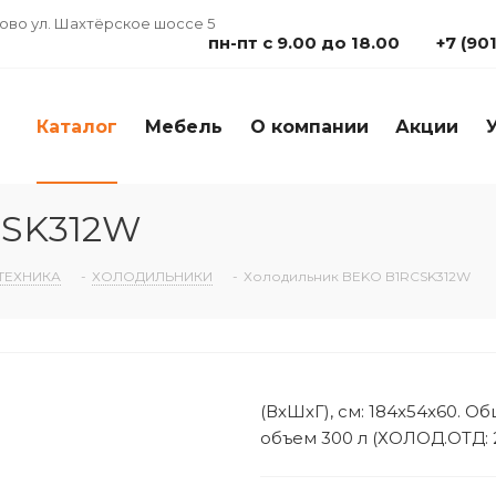
дово ул. Шахтёрское шоссе 5
пн-пт с 9.00 до 18.00
+7 (90
Каталог
Мебель
О компании
Акции
CSK312W
ТЕХНИКА
-
ХОЛОДИЛЬНИКИ
-
Холодильник BEKO B1RCSK312W
(ВхШхГ), см: 184x54x60. О
объем 300 л (ХОЛОД.ОТД: 2