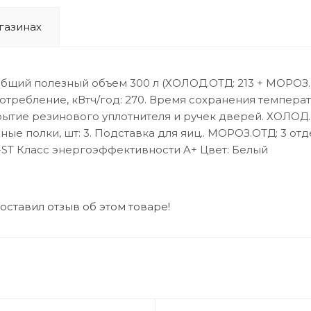
газинах
. Общий полезный объем 300 л (ХОЛОД.ОТД: 213 + МОРОЗ.О
отребление, кВтч/год: 270. Время сохранения температ
ытие резинового уплотнителя и ручек дверей. ХОЛОД.
ые полки, шт: 3. Подставка для яиц.. МОРОЗ.ОТД: 3 от
N-ST Класс энергоэффективности A+ Цвет: Белый
 оставил отзыв об этом товаре!