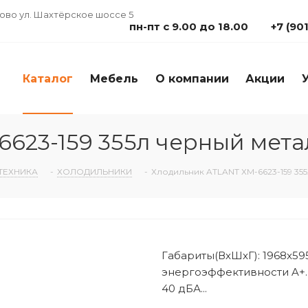
дово ул. Шахтёрское шоссе 5
пн-пт с 9.00 до 18.00
+7 (90
Каталог
Мебель
О компании
Акции
623-159 355л черный мета
ТЕХНИКА
-
ХОЛОДИЛЬНИКИ
-
Хлодильник ATLANT ХМ-6623-159 35
Габариты(ВхШxГ): 1968x59
энергоэффективности A+.
40 дБА...