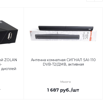
ой ZOLAN
Антенна комнатная СИГНАЛ SAI-110
-
DVB-T2/ДМВ, активная
 дисплей
Много
т
1 687
руб.
/шт