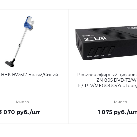
 BBK BV2512 Белый/Синий
Ресивер эфирный цифров
ZN 805 DVB-T2/Wi
Fi/IPTV/MEGOGO/YouTube,
Много
Много
3 070
руб.
/шт
1 075
руб.
/ш