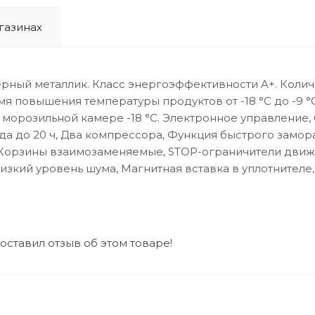
газинах
черный металлик. Класс энергоэффективности A+. Коли
емя повышения температуры продуктов от -18 °C до -9 
орозильной камере -18 °C. Электронное управление, 
да до 20 ч, Два компрессора, Функция быстрого замор
, Корзины взаимозаменяемые, STOP-ограничители движ
зкий уровень шума, Магнитная вставка в уплотнителе
 оставил отзыв об этом товаре!