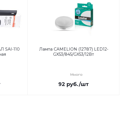
Л SAI-110
Лампа CAMELION (12787) LED12-
ная
GX53/845/GX53/12Вт
Много
т
92
руб.
/шт