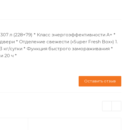
307 л (228+79) * Класс энергоэффективности A+ *
ери * Отделение свежести («Super Fresh Box») 1.
3 кг/сутки * Функция быстрого замораживания *
 20 ч *
Оставить отзыв