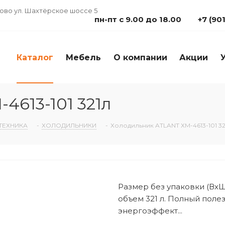
дово ул. Шахтёрское шоссе 5
пн-пт с 9.00 до 18.00
+7 (90
Каталог
Мебель
О компании
Акции
4613-101 321л
ТЕХНИКА
-
ХОЛОДИЛЬНИКИ
-
Холодильник ATLANT ХМ-4613-101 32
Размер без упаковки (ВхШ
объем 321 л. Полный полез
энергоэффект...