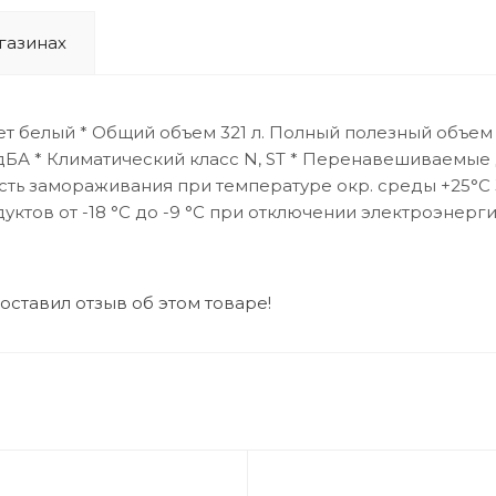
газинах
ет белый * Общий объем 321 л. Полный полезный объeм 
БА * Климатический класс N, ST * Перенавешиваемые дв
ть замораживания при температуре окр. среды +25°С 
ов от -18 °C до -9 °C при отключении электроэнергии
 оставил отзыв об этом товаре!