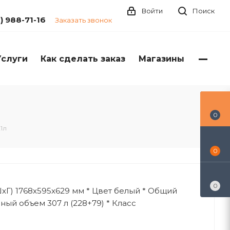
Войти
Поиск
1) 988-71-16
Заказать звонок
Услуги
Как сделать заказ
Магазины
0
1л
0
0
xГ) 1768x595x629 мм * Цвет белый * Общий
ный объeм 307 л (228+79) * Класс