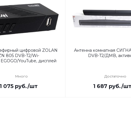
 эфирный цифровой ZOLAN
Антенна комнатная СИГНА
ZN 805 DVB-T2/Wi-
DVB-T2/ДМВ, актив
/MEGOGO/YouTube, дисплей
Много
Достаточно
1 075
руб.
/шт
1 687
руб.
/ш