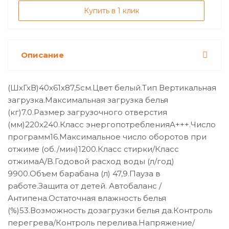
Купить в 1 клик
Описание
(ШхГхВ)40х61х87,5см.Цвет белый.Тип Вертикальная
загрузка.Максимальная загрузка белья
(кг)7.0.Размер загрузочного отверстия
(мм)220x240.Класс энергопотребленияA+++.Число
программ16.Максимальное число оборотов при
отжиме (об./мин)1200.Класс стирки/Класс
отжимаА/B.Годовой расход воды (л/год)
9900.Объем барабана (л) 47,9.Пауза в
работе.Защита от детей. Автобаланс /
Антипена.Остаточная влажность белья
(%)53.Возможность дозагрузки белья да.Контроль
перегрева/Контроль перелива.Напряжение/