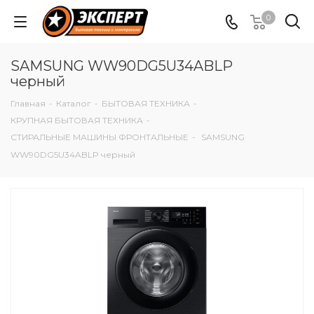
0
SAMSUNG WW90DG5U34ABLP
черный
Главная
-
Каталог
-
БЫТОВАЯ ТЕХНИКА
-
КРУПНАЯ БЫТОВАЯ ТЕХНИКА
-
СТИРАЛЬНЫЕ МАШИНЫ ФРОНТАЛЬНЫЕ
-
SAMSUNG
WW90DG5U34ABLP черный