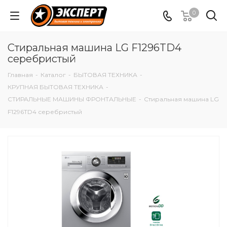
0
Стиральная машина LG F1296TD4
серебристый
Главная
-
Каталог
-
БЫТОВАЯ ТЕХНИКА
-
КРУПНАЯ БЫТОВАЯ ТЕХНИКА
-
СТИРАЛЬНЫЕ МАШИНЫ ФРОНТАЛЬНЫЕ
-
Стиральная машина LG
F1296TD4 серебристый