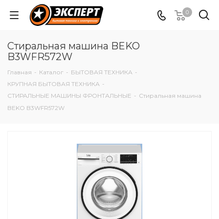
0
Стиральная машина BEKO
B3WFR572W
Главная
-
Каталог
-
БЫТОВАЯ ТЕХНИКА
-
КРУПНАЯ БЫТОВАЯ ТЕХНИКА
-
СТИРАЛЬНЫЕ МАШИНЫ ФРОНТАЛЬНЫЕ
-
Стиральная машина
BEKO B3WFR572W