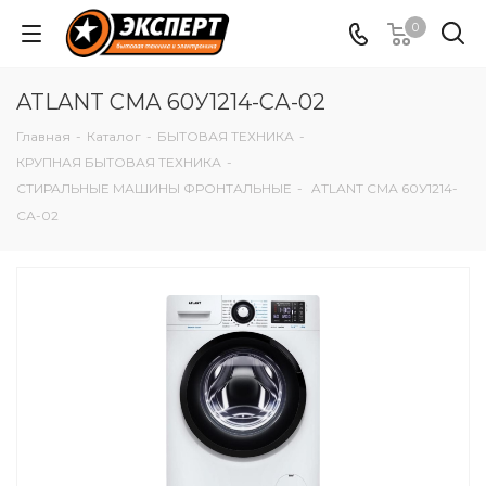
0
ATLANT СМА 60У1214-СА-02
Главная
-
Каталог
-
БЫТОВАЯ ТЕХНИКА
-
КРУПНАЯ БЫТОВАЯ ТЕХНИКА
-
СТИРАЛЬНЫЕ МАШИНЫ ФРОНТАЛЬНЫЕ
-
ATLANT СМА 60У1214-
СА-02