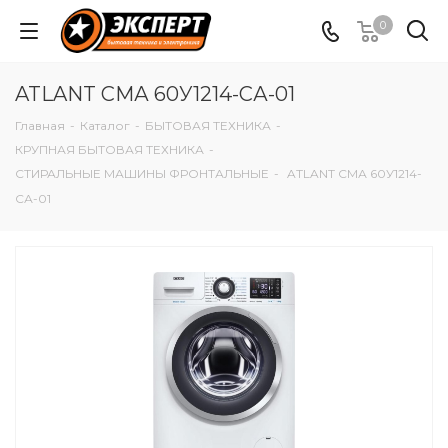
0
ATLANT СМА 60У1214-СА-01
Главная
-
Каталог
-
БЫТОВАЯ ТЕХНИКА
-
КРУПНАЯ БЫТОВАЯ ТЕХНИКА
-
СТИРАЛЬНЫЕ МАШИНЫ ФРОНТАЛЬНЫЕ
-
ATLANT СМА 60У1214-
СА-01