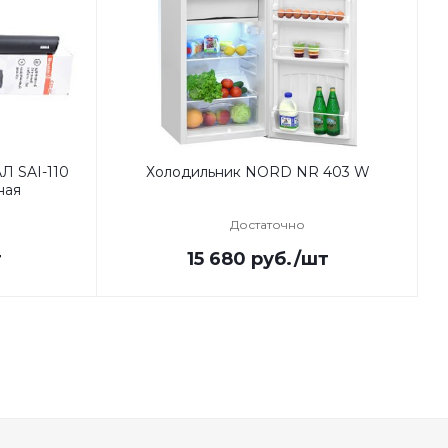
Л SAI-110
Холодильник NORD NR 403 W
ная
Достаточно
т
15 680
руб.
/шт