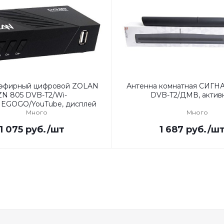
 эфирный цифровой ZOLAN
Антенна комнатная СИГНА
ZN 805 DVB-T2/Wi-
DVB-T2/ДМВ, актив
/MEGOGO/YouTube, дисплей
Много
Много
1 075
руб.
/шт
1 687
руб.
/ш