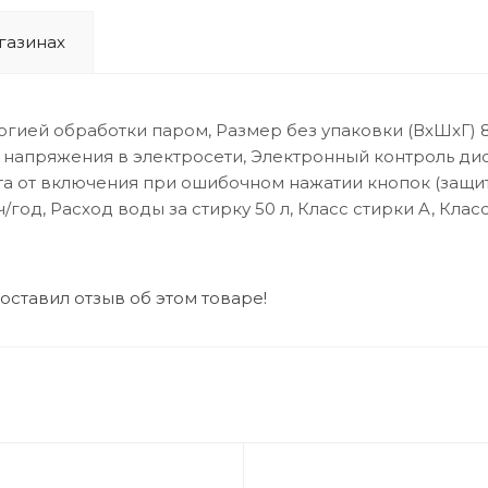
газинах
гией обработки паром, Размер без упаковки (ВхШxГ) 84
ов напряжения в электросети, Электронный контроль д
 от включения при ошибочном нажатии кнопок (защита 
год, Расход воды за стирку 50 л, Класс стирки A, Клас
 оставил отзыв об этом товаре!