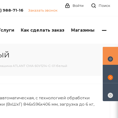
Войти
Поиск
1) 988-71-16
Заказать звонок
Услуги
Как сделать заказ
Магазины
ый
0
машина ATLANT СМА 60У1214-С-01 белый
0
0
автоматическая, с технологией обработки
и (ВхШxГ) 846x596x406 мм, загрузка до 6 кг,