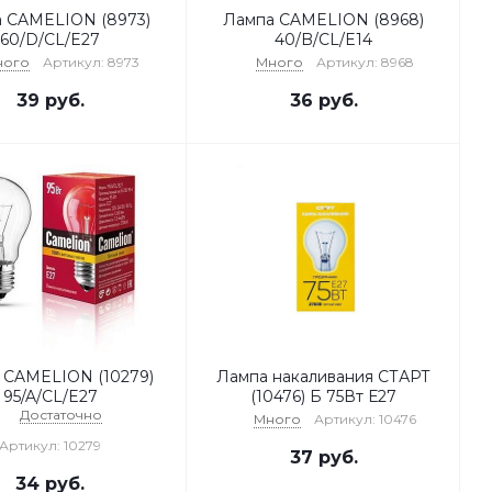
 CAMELION (8973)
Лампа CAMELION (8968)
60/D/CL/E27
40/B/CL/E14
ного
Артикул: 8973
Много
Артикул: 8968
39
руб.
36
руб.
 CAMELION (10279)
Лампа накаливания СТАРТ
95/A/CL/E27
(10476) Б 75Вт Е27
Достаточно
Много
Артикул: 10476
Артикул: 10279
37
руб.
34
руб.