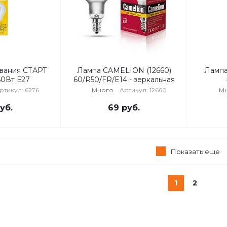
вания СТАРТ
Лампа CAMELION (12660)
Лампа
60Вт Е27
60/R50/FR/E14 - зеркальная
ртикул: 6276
Много
Артикул: 12660
М
уб.
69
руб.
Показать еще
1
2