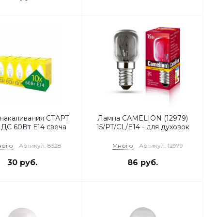
накаливания СТАРТ
Лампа CAMELION (12979)
 ДС 60Вт Е14 свеча
15/PT/CL/E14 - для духовок
ного
Артикул: 8528
Много
Артикул: 12979
30
руб.
86
руб.