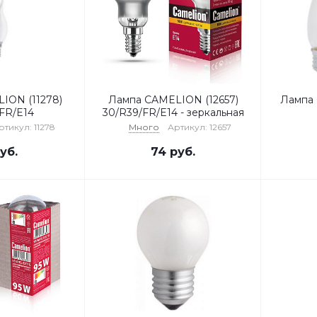
ION (11278)
Лампа CAMELION (12657)
Лампа 
FR/E14
30/R39/FR/E14 - зеркальная
ртикул: 11278
Много
Артикул: 12657
уб.
74
руб.