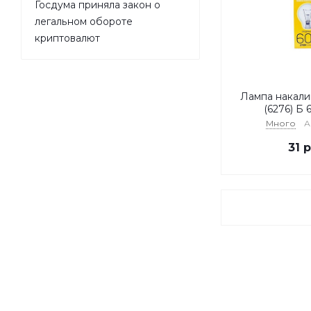
Госдума приняла закон о
легальном обороте
криптовалют
Лампа накали
(6276) Б 
Много
А
31
р