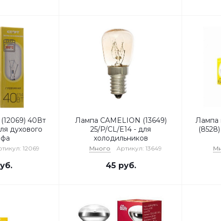
(12069) 40Вт
Лампа CAMELION (13649)
Лампа 
ля духового
25/P/CL/E14 - для
(8528)
афа
холодильников
тикул: 12069
Много
Артикул: 13649
М
уб.
45
руб.