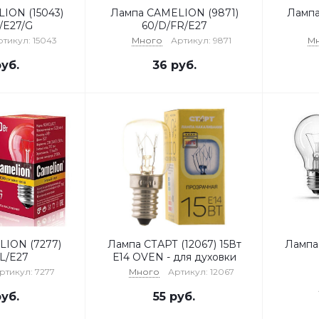
ION (15043)
Лампа CAMELION (9871)
Лампа
/E27/G
60/D/FR/E27
тикул: 15043
Много
Артикул: 9871
М
уб.
36
руб.
ION (7277)
Лампа СТАРТ (12067) 15Вт
Лампа
L/E27
Е14 OVEN - для духовки
ртикул: 7277
Много
Артикул: 12067
уб.
55
руб.